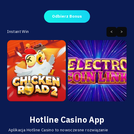
Odbierz Bonus
Instant Win
<
>
Hotline Casino App
Play now
Play now
Aplikacja Hotline Casino to nowoczesne rozwiązanie