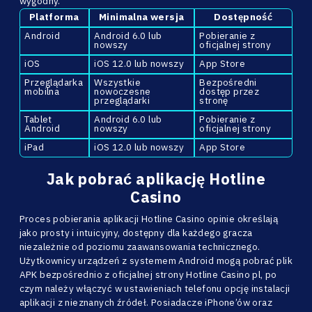
wygodny.
Platforma
Minimalna wersja
Dostępność
Android
Android 6.0 lub
Pobieranie z
nowszy
oficjalnej strony
iOS
iOS 12.0 lub nowszy
App Store
Przeglądarka
Wszystkie
Bezpośredni
mobilna
nowoczesne
dostęp przez
przeglądarki
stronę
Tablet
Android 6.0 lub
Pobieranie z
Android
nowszy
oficjalnej strony
iPad
iOS 12.0 lub nowszy
App Store
Jak pobrać aplikację Hotline
Casino
Proces pobierania aplikacji Hotline Casino opinie określają
jako prosty i intuicyjny, dostępny dla każdego gracza
niezależnie od poziomu zaawansowania technicznego.
Użytkownicy urządzeń z systemem Android mogą pobrać plik
APK bezpośrednio z oficjalnej strony Hotline Casino pl, po
czym należy włączyć w ustawieniach telefonu opcję instalacji
aplikacji z nieznanych źródeł. Posiadacze iPhone’ów oraz