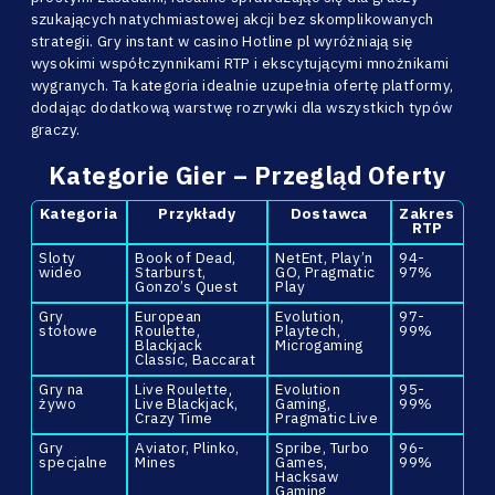
szukających natychmiastowej akcji bez skomplikowanych
strategii. Gry instant w casino Hotline pl wyróżniają się
wysokimi współczynnikami RTP i ekscytującymi mnożnikami
wygranych. Ta kategoria idealnie uzupełnia ofertę platformy,
dodając dodatkową warstwę rozrywki dla wszystkich typów
graczy.
Kategorie Gier – Przegląd Oferty
Kategoria
Przykłady
Dostawca
Zakres
RTP
Sloty
Book of Dead,
NetEnt, Play’n
94-
wideo
Starburst,
GO, Pragmatic
97%
Gonzo’s Quest
Play
Gry
European
Evolution,
97-
stołowe
Roulette,
Playtech,
99%
Blackjack
Microgaming
Classic, Baccarat
Gry na
Live Roulette,
Evolution
95-
żywo
Live Blackjack,
Gaming,
99%
Crazy Time
Pragmatic Live
Gry
Aviator, Plinko,
Spribe, Turbo
96-
specjalne
Mines
Games,
99%
Hacksaw
Gaming