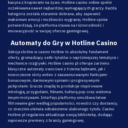
kasyna z krupierami na żywo, Hotline casino online spełni
oczekiwania nawet najbardziej wymagających graczy. Każda
kategoria została starannie dobrana, aby zapewnić
maksimum emocji i możliwości wygranej. Hotline opinie
potwierdzają, że platforma stawia na różnorodność i
innowacyjność w swojej ofercie gamingowej.
Automaty do Gry w Hotline Casino
Sekcja slotów w casino Hotline to absolutny fundament
oferty, gromadzący setki tytułów o najróżniejszej tematyce i
mechanice rozgrywki. Hotline casino pl oferuje zarówno
klasyczne automaty owocowe z trzema bębnami, jak i
nowoczesne sloty wideo z zaawansowanymi funkcjami
bonusowymi, darmowymi spinami i progresywnymi
jackpotami. Gracze znajdą tu produkcje inspirowane
mitologią, przygodami, filmami, kulturą pop oraz wieloma
innymi motywami. Interfejs platformy umożliwia łatwe
filtrowanie gier według popularności, nowości czy dostawcy,
co znacznie ułatwia odnalezienie ulubionego tytułu. Casino
Hotline pl regularnie aktualizuje swoją bibliotekę, dodając
najnowsze premiery z branży gamingowej.