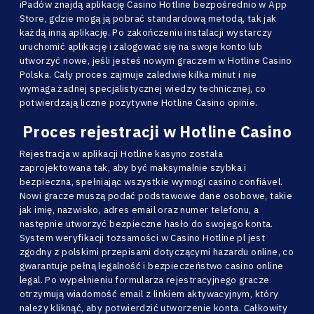
iPadów znajdą aplikację Casino Hotline bezpośrednio w App
Store, gdzie mogą ją pobrać standardową metodą, tak jak
każdą inną aplikację. Po zakończeniu instalacji wystarczy
uruchomić aplikację i zalogować się na swoje konto lub
utworzyć nowe, jeśli jesteś nowym graczem w Hotline Casino
Polska. Cały proces zajmuje zaledwie kilka minut i nie
wymaga żadnej specjalistycznej wiedzy technicznej, co
potwierdzają liczne pozytywne Hotline Casino opinie.
Proces rejestracji w Hotline Casino
Rejestracja w aplikacji Hotline kasyno została
zaprojektowana tak, aby być maksymalnie szybka i
bezpieczna, spełniając wszystkie wymogi casino confiável.
Nowi gracze muszą podać podstawowe dane osobowe, takie
jak imię, nazwisko, adres email oraz numer telefonu, a
następnie utworzyć bezpieczne hasło do swojego konta.
System weryfikacji tożsamości w Casino Hotline pl jest
zgodny z polskimi przepisami dotyczącymi hazardu online, co
gwarantuje pełną legalność i bezpieczeństwo casino online
legal. Po wypełnieniu formularza rejestracyjnego gracze
otrzymują wiadomość email z linkiem aktywacyjnym, który
należy kliknąć, aby potwierdzić utworzenie konta. Całkowity