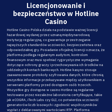
Licencjonowanie i
bezpieczeństwo w Hotline
Casino
Hotline Casino Polska działa na podstawie ważnej licencji
hazardowej wydanej przez uznaną międzynarodową
instytucję regulacyjną, co gwarantuje przestrzeganie
najwyższych standardów uczciwości, bezpieczeństwa oraz
odpowiedzialnej gry. Posiadanie oficjalnej licencji oznacza, że
platforma podlega regularnym audytom, kontrolom
finansowym oraz musi spełniać rygorystyczne wymagania
dotyczące ochrony graczy i przechowywania ich środków na
oddzielnych kontach bankowych. Hotline kasyno stosuje
zaawansowane protokoły szyfrowania danych, które chronią
wszystkie informacje przekazywane między użytkownikiem a
serwerami platformy przed dostępem osób trzecich.
Wszystkie gry dostępne w casino Hotline są regularnie
testowane przez niezależne laboratoria certyfikujące, takie
jak eCOGRA, iTech Labs czy GLI, co potwierdza uczciwość
generatorów liczb losowych i zgodność współczynników
wypłat z deklarowanymi wartościami RTP. Platforma