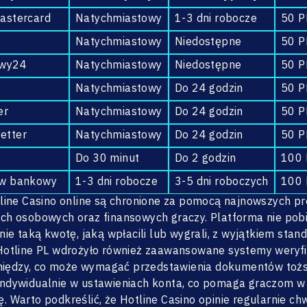
astercard
Natychmiastowy
1-3 dni robocze
50 P
Natychmiastowy
Niedostępne
50 P
ewy24
Natychmiastowy
Niedostępne
50 P
Natychmiastowy
Do 24 godzin
50 P
er
Natychmiastowy
Do 24 godzin
50 P
etter
Natychmiastowy
Do 24 godzin
50 P
Do 30 minut
Do 2 godzin
100
ew bankowy
1-3 dni robocze
3-5 dni roboczych
100
line Casino online są chronione za pomocą najnowszych pr
h osobowych oraz finansowych graczy. Platforma nie pobier
ie taką kwotę, jaką wpłacili lub wygrali, z wyjątkiem sta
Hotline PL wdrożyło również zaawansowane systemy weryfik
eniędzy, co może wymagać przedstawienia dokumentów tożsa
ndywidualnie w ustawieniach konta, co pomaga graczom 
 Warto podkreślić, że Hotline Casino opinie regularnie c