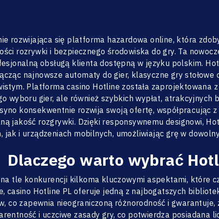
nie rozwijająca się platforma hazardowa online, która zdo
ści rozrywki i bezpiecznego środowiska do gry. Ta nowocze
ofesjonalną obsługą klienta dostępną w języku polskim. H
ącząc najnowsze automaty do gier, klasyczne gry stołowe
wistym. Platforma casino Hotline została zaprojektowana 
ego wyboru gier, ale również szybkich wypłat, atrakcyjnyc
syno konsekwentnie rozwija swoją ofertę, współpracując 
ną jakość rozgrywki. Dzięki responsywnemu designowi, Hotl
jak i urządzeniach mobilnych, umożliwiając grę w dowolnym
Dlaczego warto wybrać Hotl
ę na tle konkurencji kilkoma kluczowymi aspektami, które 
e, casino Hotline PL oferuje jedną z najbogatszych biblio
co zapewnia nieograniczoną różnorodność i gwarantuje, że 
rentność i uczciwe zasady gry, co potwierdza posiadana lic