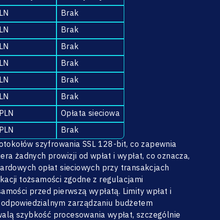
LN
Brak
LN
Brak
LN
Brak
LN
Brak
LN
Brak
LN
Brak
 PLN
Opłata sieciowa
 PLN
Brak
otokołów szyfrowania SSL 128-bit, co zapewnia
a żadnych prowizji od wpłat i wypłat, co oznacza,
ndardowych opłat sieciowych przy transakcjach
acji tożsamości zgodne z regulacjami
mości przed pierwszą wypłatą. Limity wpłat i
w odpowiedzialnym zarządzaniu budżetem
hwalą szybkość procesowania wypłat, szczególnie