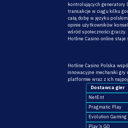
kontrolujących generatory l
transakcje w ciągu kilku go
całą dobę w języku polskim
opinie użytkowników konsek
wśród społeczności graczy.
Hotline Casino online staje 
Hotline Casino Polska wspó
innowacyjne mechaniki gry 
platformie wraz z ich najpop
Dostawca gier
NetEnt
Pragmatic Play
Evolution Gaming
Play’n GO