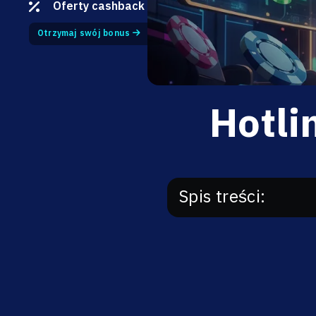
Oferty cashback
Otrzymaj swój bonus
Hotli
Spis treści: