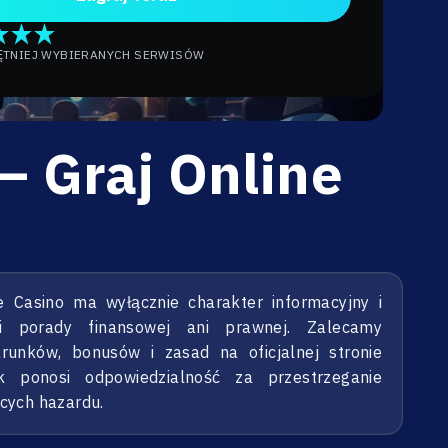
ĘTNIEJ WYBIERANYCH SERWISÓW
– Graj Online
e Casino ma wyłącznie charakter informacyjny i
i porady finansowej ani prawnej. Zalecamy
runków, bonusów i zasad na oficjalnej stronie
ik ponosi odpowiedzialność za przestrzeganie
cych hazardu.