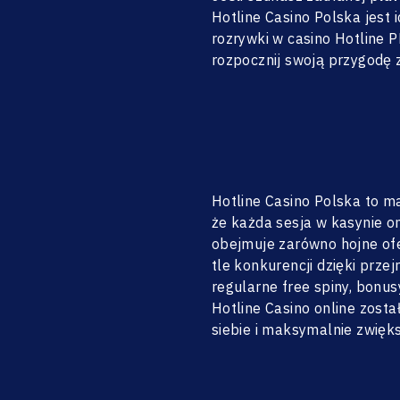
Hotline Casino Polska jest 
rozrywki w casino Hotline PL
rozpocznij swoją przygodę 
Hotline Casino Polska to ma
że każda sesja w kasynie o
obejmuje zarówno hojne ofer
tle konkurencji dzięki prz
regularne free spiny, bonu
Hotline Casino online zost
siebie i maksymalnie zwięk