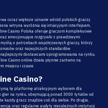
bywa coraz większe uznanie wśród polskich graczy
sna witryna wyróżnia się intuicyjnym interfejsem,
otline Casino Polska oferuje graczom kompleksowe
 oraz emocjonujące rozgrywki z prawdziwymi
z myślą o potrzebach współczesnych graczy, którzy
h bonusów oraz najwyższych standardów
z najlepszymi dostawcami oprogramowania na rynku,
ine Casino online działa płynnie zarówno na
 miejscu i czasie.​
ine Casino?
czynią tę platformę atrakcyjnym wyborem dla
tek gier na rynku, obejmującą ponad 3000 tytułów od
każdy gracz znajdzie coś dla siebie. Po drugie,
encja oraz regularne audyty niezależnych instytucji